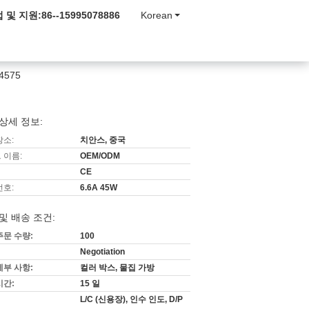
 및 지원:
86--15995078886
Korean
4575
상세 정보:
장소:
치안스, 중국
 이름:
OEM/ODM
CE
번호:
6.6A 45W
및 배송 조건:
주문 수량:
100
Negotiation
세부 사항:
컬러 박스, 물집 가방
시간:
15 일
L/C (신용장), 인수 인도, D/P