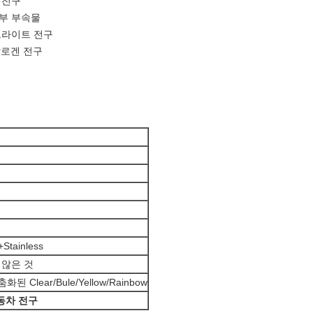
 전구
부 부속물
드라이트 전구
할로겐 전구
tainless
 않은 것
 Clear/Bule/Yellow/Rainbow
동차 전구