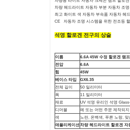
차량용 라이트 자동차 크세논 램프 할로겐
차량 헤드라이트 자동차 부분 자동차 조명
최고 화이트 색 자동차 부속품 자동차 헤
CE 자동차 조명 시스템을 위한 전조등 
석영 할로겐 전구
의
상술
이름
6.6A 45W 수정 할로겐 램프
전압
6.6A
힘
45W
베이스 타입
GX6.35
전체 길이
50 밀리미터
폭
11 밀리미터
재료
UV 석영 유리인 석영 Glass+S
디머블
예 또는 어떤 주문 제작되지
색
노란, 온백색, 푸른 노랑, 맞춤화된
애플리케이션
차량 헤드라이트 할로겐 자