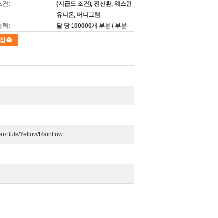
조건:
(지급도 조건), 전신환, 웨스턴
유니온, 머니그램
능력:
달 당 100000개 부분 / 부분
접촉
Bule/Yellow/Rainbow