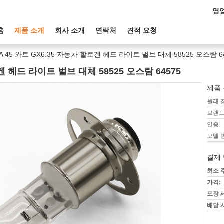
영업
홈
제품 소개
회사 소개
연락처
견적 요청
6A 45 와트 GX6.35 자동차 할로겐 헤드 라이트 벌브 대체 58525 오스람 6
로겐 헤드 라이트 벌브 대체 58525 오스람 64575
제품 
원래 
브랜드
인증:
모델 
결제 
최소 
가격:
포장 
배달 