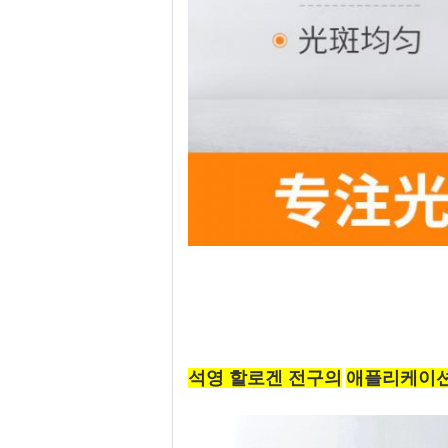
석영 할로겐 전구
의
애플리케이