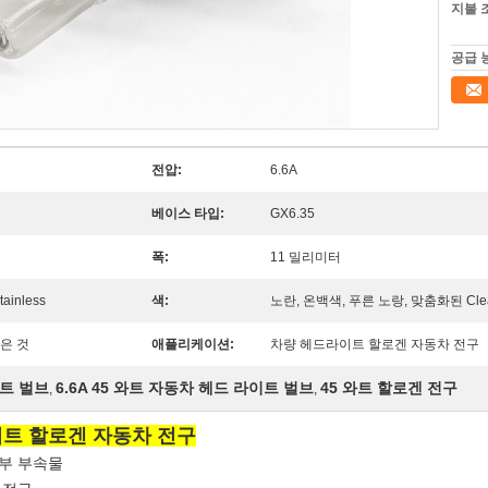
지불 
공급 
전압:
6.6A
베이스 타입:
GX6.35
폭:
11 밀리미터
inless
색:
노란, 온백색, 푸른 노랑, 맞춤화된 Clear/
은 것
애플리케이션:
차량 헤드라이트 할로겐 자동차 전구
이트 벌브
6.6A 45 와트 자동차 헤드 라이트 벌브
45 와트 할로겐 전구
,
,
드라이트 할로겐 자동차 전구
부 부속물