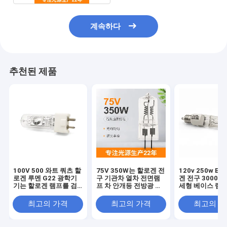
계속하다
추천된 제품
100V 500 와트 쿼츠 할
75V 350W는 할로겐 전
120v 250w E1
로겐 루멘 G22 광학기
구 기관차 열차 전면램
겐 전구 3000k
기는 할로겐 램프를 검
프 차 안개등 전방광 촬
세형 베이스 램프
경합니다
영을 검경합니다
끗이 합니다
최고의 가격
최고의 가격
최고의 