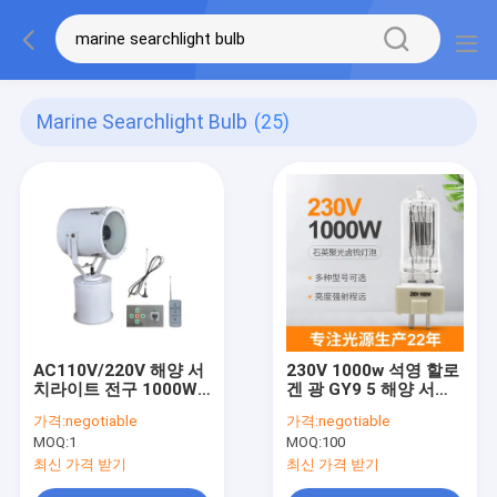
Marine Searchlight Bulb
(25)
AC110V/220V 해양 서
230V 1000w 석영 할로
치라이트 전구 1000W
겐 광 GY9 5 해양 서치
빛나는 스포트라이트는
라이트 전구 85 밀리미
가격:
negotiable
가격:
negotiable
빛납니다
터
MOQ:
1
MOQ:
100
최신 가격 받기
최신 가격 받기