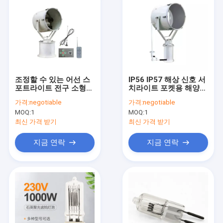
조정할 수 있는 어선 스
IP56 IP57 해상 신호 서
포트라이트 전구 소형컴
치라이트 포켓용 해양
퓨터 해양 서치라이트
서치라이트
가격:
negotiable
가격:
negotiable
MOQ:
1
MOQ:
1
최신 가격 받기
최신 가격 받기
지금 연락
지금 연락
집
제품
우리에 대하여