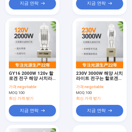
지금 연락
지금 연락
GY16 2000W 120v 할
230V 3000W 해양 서치
로겐 전구 해양 서치라
라이트 전구는 할로겐
이트 전구 CE는 찬성했
광 G38 3200K 무대 스
가격:
negotiable
가격:
negotiable
습니다
튜디오를 보트로 나릅니
MOQ:
100
MOQ:
100
다
최신 가격 받기
최신 가격 받기
지금 연락
지금 연락