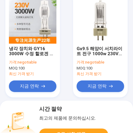
냉각 장치와 GY16
Gx9.5 해양이 서치라이
3000W 수정 할로겐 램
트 전구 1000w 230V
프 3200k 해양 서치라
85 밀리미터 석영 영사
가격:
negotiable
가격:
negotiable
이트 전구
용 전구
MOQ:
100
MOQ:
100
최신 가격 받기
최신 가격 받기
지금 연락
지금 연락
시간 절약
최고의 제품에 문의하십시오.