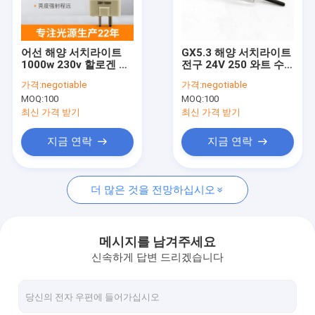
공장 여행
품질 관리
어선 해양 서치라이트
GX5.3 해양 서치라이트
1000w 230v 할로겐 전
전구 24V 250 와트 수
연락주세요
구 빛 Gx9.5 램프
정 램프 할로겐 프로젝
가격:
negotiable
가격:
negotiable
터 전구 2 핀 캡슐
MOQ:
100
MOQ:
100
뉴스
최신 가격 받기
최신 가격 받기
인용문을 요구하세요
지금 연락
지금 연락
더 많은 것을 전망하십시오
석영 할로겐 전구
석영 전구
메시지를 남겨주세요
신속하게 답변 드리겠습니다
석영 적외선 전구
석영 할로겐 전구