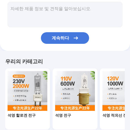
양성 핀 할로겐 전구
1000 와트 수정 램프
쿼츠 할로겐 전조등
계속하다
수정 아이오딘 램프
할로겐 디스플레이 옵틱 램프
우리의 카테고리
해양 서치라이트 전구
현미경 램프 전구
두배 종결한 할로겐 전구
단일단 형태 할로겐 램프
석영 할로겐 전구
석영 전구
석영 적외선 전
스테이지 광 할로겐 전구