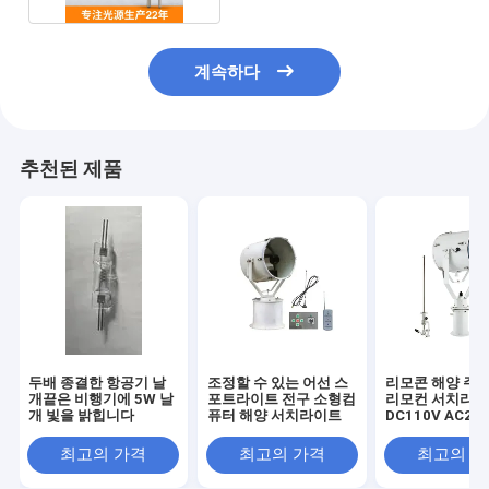
계속하다
추천된 제품
두배 종결한 항공기 날
조정할 수 있는 어선 스
리모콘 해양 주
개끝은 비행기에 5W 날
포트라이트 전구 소형컴
리모컨 서치라
개 빛을 밝힙니다
퓨터 해양 서치라이트
DC110V AC22
최고의 가격
최고의 가격
최고의 