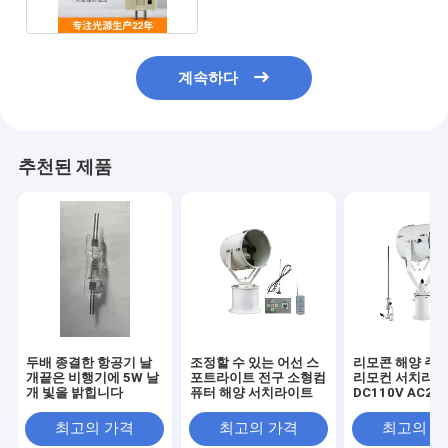
계속하다
추천된 제품
두배 종결한 항공기 날
조정할 수 있는 어선 스
리모콘 해양 주
개끝은 비행기에 5W 날
포트라이트 전구 소형컴
리모컨 서치라
개 빛을 밝힙니다
퓨터 해양 서치라이트
DC110V AC22
최고의 가격
최고의 가격
최고의 